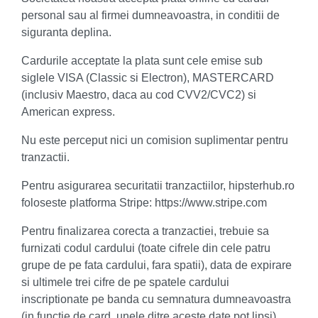
personal sau al firmei dumneavoastra, in conditii de
siguranta deplina.
Cardurile acceptate la plata sunt cele emise sub
siglele VISA (Classic si Electron), MASTERCARD
(inclusiv Maestro, daca au cod CVV2/CVC2) si
American express.
Nu este perceput nici un comision suplimentar pentru
tranzactii.
Pentru asigurarea securitatii tranzactiilor, hipsterhub.ro
foloseste platforma Stripe: https://www.stripe.com
Pentru finalizarea corecta a tranzactiei, trebuie sa
furnizati codul cardului (toate cifrele din cele patru
grupe de pe fata cardului, fara spatii), data de expirare
si ultimele trei cifre de pe spatele cardului
inscriptionate pe banda cu semnatura dumneavoastra
(in functie de card, unele ditre aceste date pot lipsi).