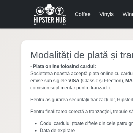
Coffee
Vinyls
Win
Modalități de plată și tr
- Plata online folosind cardul:
Societatea noastră acceptă plata online cu cardul
emise sub siglele
VISA
(Classic și Electron),
MA
comision suplimentar pentru tranzacții.
Pentru asigurarea securității tranzacțiilor, Hipst
Pentru finalizarea corectă a tranzacției, trebuie să
Codul cardului (toate cifrele din cele patru gr
Data de expirare