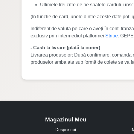
Ultimele trei cifre de pe spatele cardului 
(În funcție de card, unele dintre aceste date pot lip
Indiferent de valuta pe care o aveți în cont, tran
exclusiv prin intermediul platformei
Stripe
. GEPER
- Cash la livrare (plată la curier):
Livrarea produselor: După confirmare, comanda est
produselor ambalate sub formă de colete se va fac
Magazinul Meu
Despre noi
M