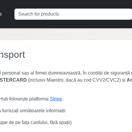
e
ansport
 personal sau al firmei dumneavoastră, în condiții de siguranță 
STERCARD
(inclusiv Maestro, dacă au cod CVV2/CVC2) și
Am
erHub folosește platforma
Stripe
.
 furnizați următoarele informații:
upe de pe fața cardului, fără spații)