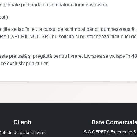
inscripționate pe banda cu semnătura dumneavoastră
si.)
zacțiile se fac în lei, la cursul de schimb al băncii dumneavoastr
A EXPERIENCE SRL nu solicită și nu stochează niciun fel de de
e preluată și pregătită pentru livrare. Livrarea se va face în
48
e exclusiv prin curier.
Clienti
Date Comercial
S.C GEPERA Experience S.
etode de plata si livrare