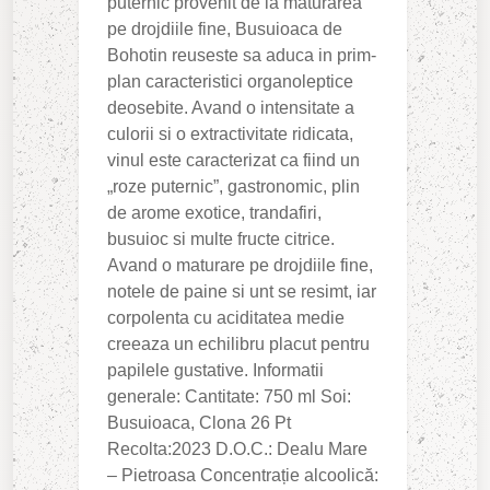
puternic provenit de la maturarea
pe drojdiile fine, Busuioaca de
Bohotin reuseste sa aduca in prim-
plan caracteristici organoleptice
deosebite. Avand o intensitate a
culorii si o extractivitate ridicata,
vinul este caracterizat ca fiind un
„roze puternic”, gastronomic, plin
de arome exotice, trandafiri,
busuioc si multe fructe citrice.
Avand o maturare pe drojdiile fine,
notele de paine si unt se resimt, iar
corpolenta cu aciditatea medie
creeaza un echilibru placut pentru
papilele gustative. Informatii
generale: Cantitate: 750 ml Soi:
Busuioaca, Clona 26 Pt
Recolta:2023 D.O.C.: Dealu Mare
– Pietroasa Concentrație alcoolică: