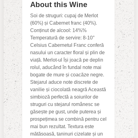
About this Wine
Soi de struguri: cupaj de Merlot
(60%) și Cabernet franc (40%).
Conținut de alcool: 14%%
Temperatură de servire: 8-10°
Celsius Cabernetul Franc conferă
nasului un caracter floral și plin de
viață. Merlot-ul își joacă pe deplin
rolul, aducând în fundal note mai
bogate de mure și coacăze negre.
Stejarul aduce note discrete de
vanilie și ciocolată neagră Această
simbioză perfectă a soiurilor de
struguri cu stejarul românesc se
găsește pe gust, unde puterea și
prospețimea se combină pentru cel
mai bun rezultat. Textura este
mătăsoasă, taninuri cizelate și un