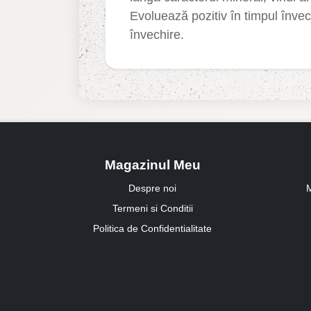
Evoluează pozitiv în timpul învech
învechire.
Magazinul Meu
Despre noi
M
Termeni si Conditii
Politica de Confidentialitate