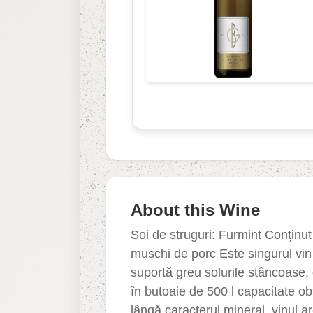
About this Wine
Soi de struguri: Furmint Conținu
muschi de porc Este singurul vin
suportă greu solurile stâncoase, 
în butoaie de 500 l capacitate ob
lângă caracterul mineral, vinul ar