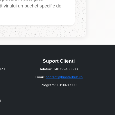
ră vinului un buchet specific de
e
Suport Clienti
R.L.
Telefon: +40722450503
Email:
contact@hipsterhub.ro
Program: 10:00-17:00
i