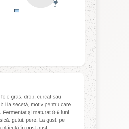
foie gras, drob, curcat sau
il la secetă, motiv pentru care
. Fermentat și maturat 8-9 luni
sică, gutui, pere. La gust, pe
ă plăcută în post gust.