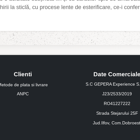
irii la sticlă, cu procese lente de esterificare, ce-i confe
Clienti
Date Comercial
S.C GEPERA Experience S.
etode de plata si livrare
ANPC
J23/2533/2019
RO41227222
Strada Stejarului 25F
Jud.Ilfov, Com.Dobroest