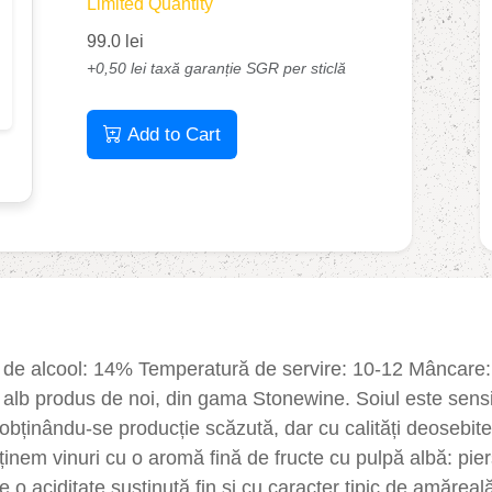
Limited Quantity
99.0 lei
+0,50 lei taxă garanție SGR per sticlă
Add to Cart
t de alcool: 14% Temperatură de servire: 10-12 Mâncare: 
 alb produs de noi, din gama Stonewine. Soiul este sensib
obținându-se producție scăzută, dar cu calități deosebite
ținem vinuri cu o aromă fină de fructe cu pulpă albă: pier
e o aciditate susținută fin și cu caracter tipic de amăreal