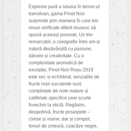
Expresie pură a soiului în terroir-ul
transilvan, gama Pinot Noir
surprinde prin maniera în care trei
vinuri vinificate diferit reușesc să
spună aceeași poveste. Un trio
remarcabil, o coregrafie între om și
natură desăvârșită cu pasiune,
dăruire și creativitate. Cu o
complexitate aromatică de
excepție, Pinot Noir Roșu 2019
este sec și echilibrat, senzațiile de
fructe roșii suculente sunt
completate de note mature și
catifelate specifice unei scurte
învechiri la sticlă. Regăsim,
deopotrivă, fructe proaspete –
cireșe și vișine, dar și compot,
tonuri de zmeură, coacăze negre,