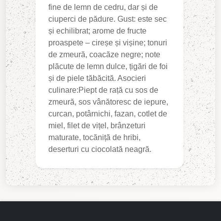
fine de lemn de cedru, dar și de
ciuperci de pădure. Gust: este sec
și echilibrat; arome de fructe
proaspete – cireșe și vișine; tonuri
de zmeură, coacăze negre; note
plăcute de lemn dulce, țigări de foi
și de piele tăbăcită. Asocieri
culinare:Piept de rață cu sos de
zmeură, sos vânătoresc de iepure,
curcan, potârnichi, fazan, cotlet de
miel, filet de vițel, brânzeturi
maturate, tocăniță de hribi,
deserturi cu ciocolată neagră.