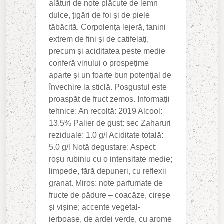
alături de note plăcute de lemn
dulce, țigări de foi și de piele
tăbăcită. Corpolența lejeră, tanini
extrem de fini și de catifelați,
precum și aciditatea peste medie
conferă vinului o prospețime
aparte și un foarte bun potențial de
învechire la sticlă. Posgustul este
proaspăt de fruct zemos. Informații
tehnice: An recoltă: 2019 Alcool:
13.5% Palier de gust: sec Zaharuri
reziduale: 1.0 g/l Aciditate totală:
5.0 g/l Notă degustare: Aspect:
roșu rubiniu cu o intensitate medie;
limpede, fără depuneri, cu reflexii
granat. Miros: note parfumate de
fructe de pădure – coacăze, cireșe
și vișine; accente vegetal-
ierboase, de ardei verde, cu arome