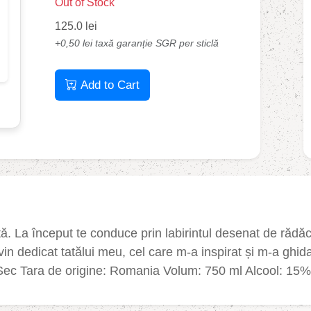
Out of Stock
125.0 lei
+0,50 lei taxă garanție SGR per sticlă
Add to Cart
. La început te conduce prin labirintul desenat de rădăcin
 vin dedicat tatălui meu, cel care m-a inspirat și m-a ghida
ec Tara de origine: Romania Volum: 750 ml Alcool: 15% 