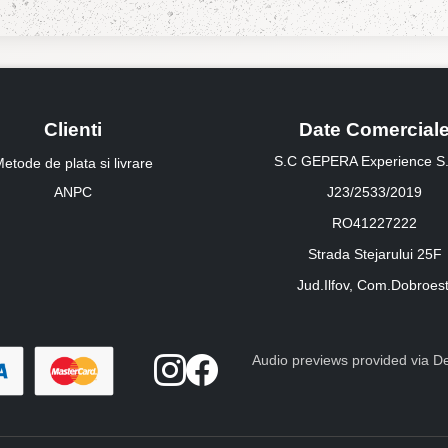
Clienti
Date Comercial
S.C GEPERA Experience S.
etode de plata si livrare
ANPC
J23/2533/2019
RO41227222
Strada Stejarului 25F
Jud.Ilfov, Com.Dobroest
Audio previews provided via Dee