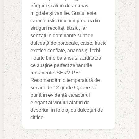
pârguiți și aliuri de ananas,
migdale și vanilie. Gustul este
caracteristic unui vin produs din
struguri recoltați târziu, iar
senzațiile dominante sunt de
dulceață de portocale, caise, fructe
exotice confiate, ananas și litchi.
Foarte bine balansată aciditatea
ce susține perfect zaharurile
remanente. SERVIRE:
Recomandăm o temperatură de
servire de 12 grade C, care să
pună în evidență caracterul
elegant al vinului alături de
deserturi în foietaj cu dulcețuri de
citrice.