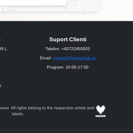
e
Suport Clienti
R.L.
Telefon: +40722450503
Email:
contact@hipsterhub.ro
Program: 10:00-17:00
i
zer. All rights belong to the respective artists and
labels.