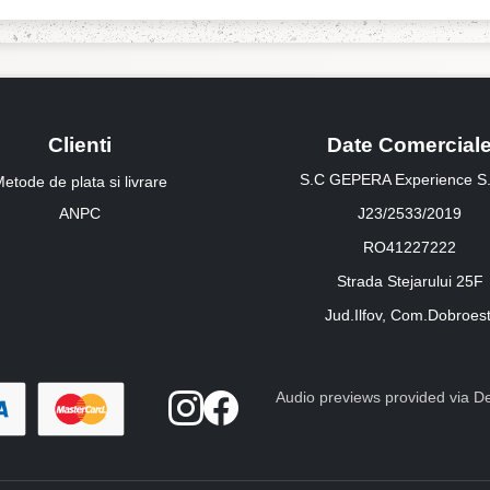
Clienti
Date Comercial
S.C GEPERA Experience S.
etode de plata si livrare
ANPC
J23/2533/2019
RO41227222
Strada Stejarului 25F
Jud.Ilfov, Com.Dobroest
Audio previews provided via Dee