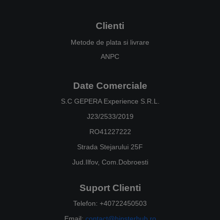
Clienti
Metode de plata si livrare
ANPC
Date Comerciale
S.C GEPERA Experience S.R.L.
J23/2533/2019
RO41227222
Strada Stejarului 25F
Jud.Ilfov, Com.Dobroesti
Suport Clienti
Telefon: +40722450503
Email:
contact@hipsterhub.ro