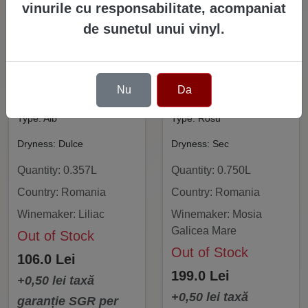
vinurile cu responsabilitate, acompaniat
de sunetul unui vinyl.
Liliac -
Mosia Galicea Mare
Transylvanian Ice
- Elegance Fetească
Nu
Da
Wine
Neagra
Type: Alb
Type: Rosu
Dryness: Dulce
Dryness: Sec
Quantity: 0.357L
Quantity: 0.750L
Country: Romania
Country: Romania
Winemaker: Liliac
Winemaker: Mosia
Galicea Mare
Out of Stock
Out of Stock
106.0 Lei
199.0 Lei
+0,50 lei taxă
+0,50 lei taxă
garanție SGR per