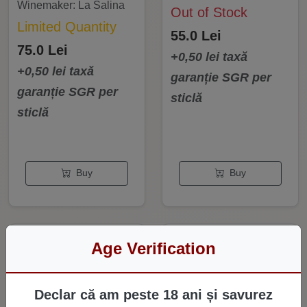
Winemaker: La Salina
Out of Stock
Limited Quantity
55.0 Lei
75.0 Lei
+0,50 lei taxă
+0,50 lei taxă
garanție SGR per
garanție SGR per
sticlă
sticlă
Buy
Buy
Age Verification
Declar că am peste 18 ani și savurez