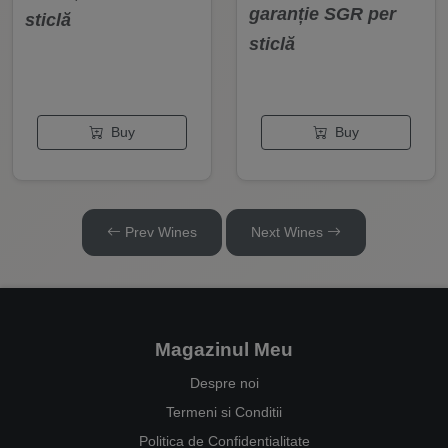
garanție SGR per
sticlă
sticlă
Buy
Buy
Prev Wines
Next Wines
Magazinul Meu
Despre noi
Termeni si Conditii
Politica de Confidentialitate