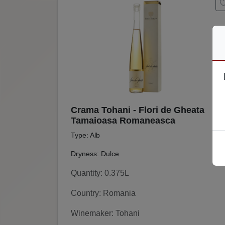
Crama Tohani - Flori de Gheata
Tamaioasa Romaneasca
Type: Alb
Dryness: Dulce
Quantity: 0.375L
Country: Romania
Winemaker: Tohani