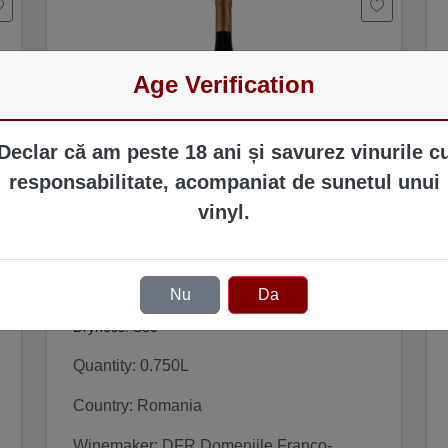
Age Verification
Declar că am peste 18 ani și savurez vinurile c
responsabilitate, acompaniat de sunetul unui
vinyl.
DFR Domeniile Franco-Romane -
Galeron Chardonnay baric 2022
BIO
Type: Alb
Nu
Da
Dryness: Sec
Quantity: 0.750L
Country: Romania
Winemaker: DFR Domeniile Franco-