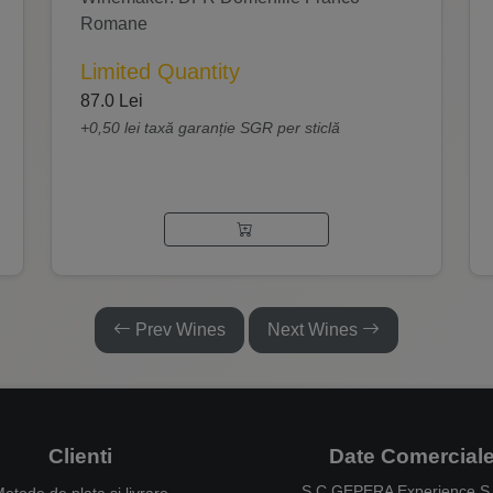
Romane
Limited Quantity
87.0 Lei
+0,50 lei taxă garanție SGR per sticlă
Prev Wines
Next Wines
Clienti
Date Comercial
S.C GEPERA Experience S.