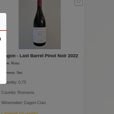
u
Dagon - Last Barrel Pinot Noir 2022
Type: Rosu
Dryness: Sec
Quantity: 0.75
Country: Romania
Winemaker: Dagon Clan
Limited Quantity