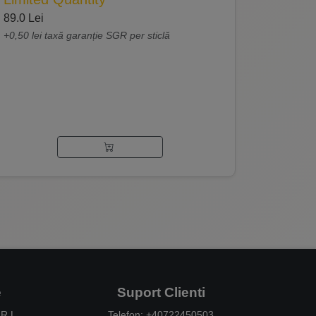
89.0 Lei
+0,50 lei taxă garanție SGR per sticlă
e
Suport Clienti
R.L.
Telefon: +40722450503